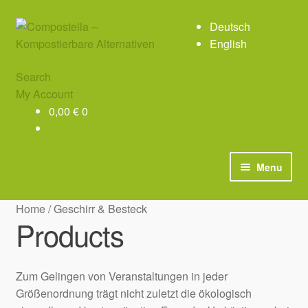
Skip
Skip
Deutsch
to
to
English
navigation
content
Search
My Account
0,00
€
0
Menu
Philosophie
Home
/
Geschirr & Besteck
Products
Materialien
Products
Zum Gelingen von Veranstaltungen in jeder
Größenordnung trägt nicht zuletzt die ökologisch