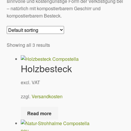
Wiederverkäufer
sinnvolle und kostengünstige Form der Verköstigung bei
– natürlich mit kompostierbarem Geschirr und
kompostierbarem Besteck.
Endverbraucher
Kontakt
Showing all 3 results
Account
Versandarten
Holzbesteck
Widerrufsbelehrung
excl. VAT
Impressum
zzgl.
Versandkosten
Datenschutzerklärung
Read more
AGB
neu