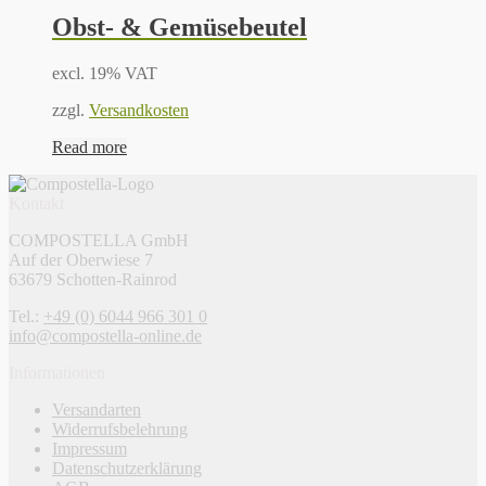
Obst- & Gemüsebeutel
excl. 19% VAT
zzgl.
Versandkosten
Read more
Kontakt
COMPOSTELLA GmbH
Auf der Oberwiese 7
63679 Schotten-Rainrod
Tel.:
+49 (0) 6044 966 301 0
info@compostella-online.de
Informationen
Versandarten
Widerrufsbelehrung
Impressum
Datenschutzerklärung