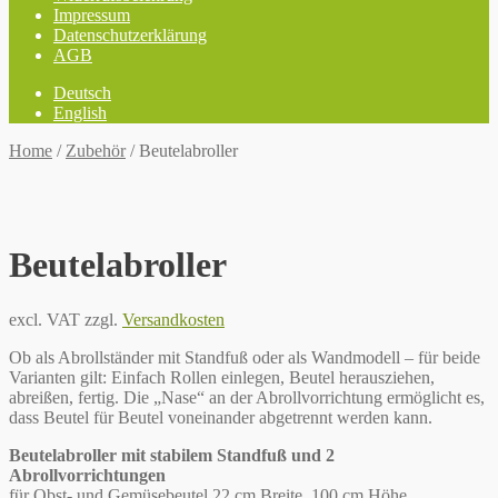
Impressum
Datenschutzerklärung
AGB
Deutsch
English
Home
/
Zubehör
/
Beutelabroller
Beutelabroller
excl. VAT
zzgl.
Versandkosten
Ob als Abrollständer mit Standfuß oder als Wandmodell – für beide
Varianten gilt: Einfach Rollen einlegen, Beutel herausziehen,
abreißen, fertig. Die „Nase“ an der Abrollvorrichtung ermöglicht es,
dass Beutel für Beutel voneinander abgetrennt werden kann.
Beutelabroller mit stabilem Standfuß und 2
Abrollvorrichtungen
für Obst- und Gemüsebeutel 22 cm Breite, 100 cm Höhe