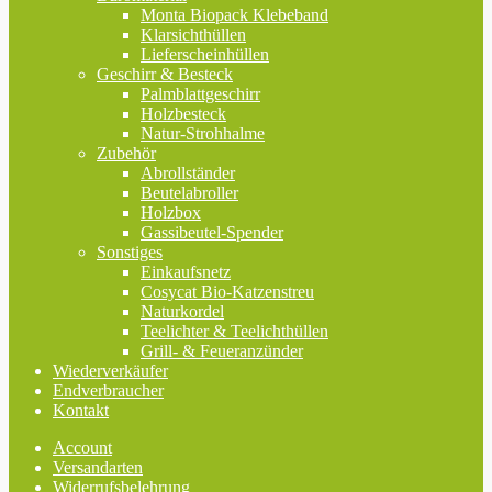
Monta Biopack Klebeband
Klarsichthüllen
Lieferscheinhüllen
Geschirr & Besteck
Palmblattgeschirr
Holzbesteck
Natur-Strohhalme
Zubehör
Abrollständer
Beutelabroller
Holzbox
Gassibeutel-Spender
Sonstiges
Einkaufsnetz
Cosycat Bio-Katzenstreu
Naturkordel
Teelichter & Teelichthüllen
Grill- & Feueranzünder
Wiederverkäufer
Endverbraucher
Kontakt
Account
Versandarten
Widerrufsbelehrung