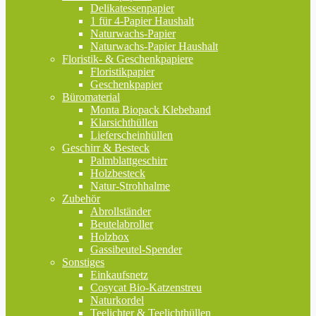
Delikatessenpapier
1 für 4-Papier Haushalt
Naturwachs-Papier
Naturwachs-Papier Haushalt
Floristik- & Geschenkpapiere
Floristikpapier
Geschenkpapier
Büromaterial
Monta Biopack Klebeband
Klarsichthüllen
Lieferscheinhüllen
Geschirr & Besteck
Palmblattgeschirr
Holzbesteck
Natur-Strohhalme
Zubehör
Abrollständer
Beutelabroller
Holzbox
Gassibeutel-Spender
Sonstiges
Einkaufsnetz
Cosycat Bio-Katzenstreu
Naturkordel
Teelichter & Teelichthüllen