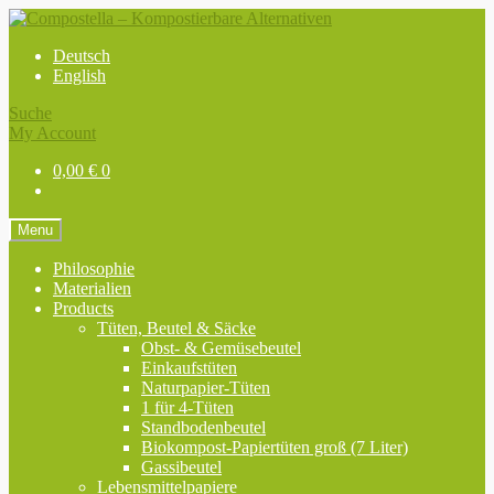
Skip
Skip
to
to
Deutsch
navigation
content
English
Suche
My Account
0,00
€
0
Menu
Philosophie
Materialien
Products
Tüten, Beutel & Säcke
Obst- & Gemüsebeutel
Einkaufstüten
Naturpapier-Tüten
1 für 4-Tüten
Standbodenbeutel
Biokompost-Papiertüten groß (7 Liter)
Gassibeutel
Lebensmittelpapiere