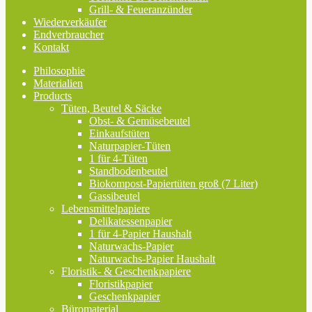
Grill- & Feueranzünder
Wiederverkäufer
Endverbraucher
Kontakt
Philosophie
Materialien
Products
Tüten, Beutel & Säcke
Obst- & Gemüsebeutel
Einkaufstüten
Naturpapier-Tüten
1 für 4-Tüten
Standbodenbeutel
Biokompost-Papiertüten groß (7 Liter)
Gassibeutel
Lebensmittelpapiere
Delikatessenpapier
1 für 4-Papier Haushalt
Naturwachs-Papier
Naturwachs-Papier Haushalt
Floristik- & Geschenkpapiere
Floristikpapier
Geschenkpapier
Büromaterial