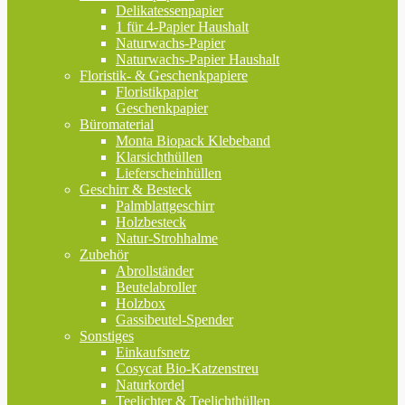
Delikatessenpapier
1 für 4-Papier Haushalt
Naturwachs-Papier
Naturwachs-Papier Haushalt
Floristik- & Geschenkpapiere
Floristikpapier
Geschenkpapier
Büromaterial
Monta Biopack Klebeband
Klarsichthüllen
Lieferscheinhüllen
Geschirr & Besteck
Palmblattgeschirr
Holzbesteck
Natur-Strohhalme
Zubehör
Abrollständer
Beutelabroller
Holzbox
Gassibeutel-Spender
Sonstiges
Einkaufsnetz
Cosycat Bio-Katzenstreu
Naturkordel
Teelichter & Teelichthüllen