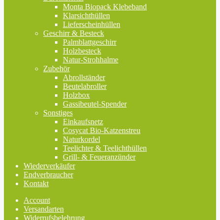
Monta Biopack Klebeband
Klarsichthüllen
Lieferscheinhüllen
Geschirr & Besteck
Palmblattgeschirr
Holzbesteck
Natur-Strohhalme
Zubehör
Abrollständer
Beutelabroller
Holzbox
Gassibeutel-Spender
Sonstiges
Einkaufsnetz
Cosycat Bio-Katzenstreu
Naturkordel
Teelichter & Teelichthüllen
Grill- & Feueranzünder
Wiederverkäufer
Endverbraucher
Kontakt
Account
Versandarten
Widerrufsbelehrung