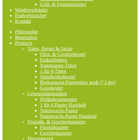
Grill- & Feueranzünder
Wiederverkäufer
Endverbraucher
Kontakt
Philosophie
Materialien
Products
Tüten, Beutel & Säcke
Obst- & Gemüsebeutel
Einkaufstüten
Naturpapier-Tüten
1 für 4-Tüten
Standbodenbeutel
Biokompost-Papiertüten groß (7 Liter)
Gassibeutel
Lebensmittelpapiere
Delikatessenpapier
1 für 4-Papier Haushalt
Naturwachs-Papier
Naturwachs-Papier Haushalt
Floristik- & Geschenkpapiere
Floristikpapier
Geschenkpapier
Büromaterial