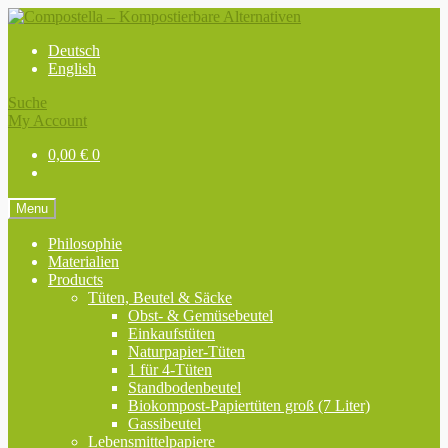
Skip
Skip
to
to
Deutsch
navigation
content
English
Suche
My Account
0,00
€
0
Menu
Philosophie
Materialien
Products
Tüten, Beutel & Säcke
Obst- & Gemüsebeutel
Einkaufstüten
Naturpapier-Tüten
1 für 4-Tüten
Standbodenbeutel
Biokompost-Papiertüten groß (7 Liter)
Gassibeutel
Lebensmittelpapiere