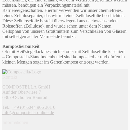
müssen, benötigen ein Verpackungsmaterial mit
Barriereeigenschaften. Hierfür verwenden wir unser chemiefreies,
reines Zellulosepapier, das wir mit einer Zellulosefolie beschichten.
Diese Zellulosefolie besteht überwiegend aus nachwachsenden
Rohstoffen (Zellulose), und wurde schon unter dem Namen
Cellophan von unseren Großmüttern zum Verschließen von Gläsern
mit selbstgemachter Marmelade benutzt.
Kompostierbarkeit
Ob mit Heißsiegellack beschichtet oder mit Zellulosefolie kaschiert
– Compostella-Standbodenbeutel sind kompostierbar und dürfen in
kleinen Mengen sogar im Gartenkompost entsorgt werden.
Kontakt
COMPOSTELLA GmbH
Auf der Oberwiese 7
63679 Schotten-Rainrod
Tel.:
+49 (0) 6044 966 301 0
info@compostella-online.de
Informationen