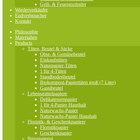
Grill- & Feueranzünder
Wiederverkäufer
Endverbraucher
Kontakt
Philosophie
Materialien
Products
Tüten, Beutel & Säcke
Obst- & Gemüsebeutel
Einkaufstüten
Naturpapier-Tüten
1 für 4-Tüten
Standbodenbeutel
Biokompost-Papiertüten groß (7 Liter)
Gassibeutel
Lebensmittelpapiere
Delikatessenpapier
1 für 4-Papier Haushalt
Naturwachs-Papier
Naturwachs-Papier Haushalt
Floristik- & Geschenkpapiere
Floristikpapier
Geschenkpapier
Büromaterial