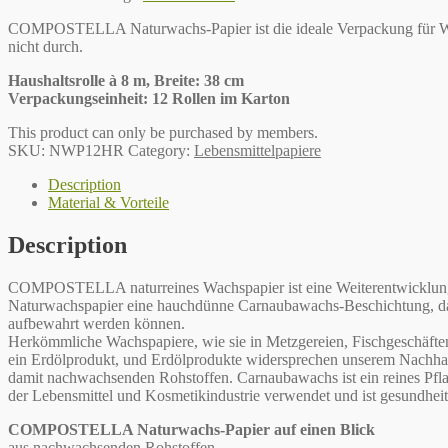
COMPOSTELLA Naturwachs-Papier ist die ideale Verpackung für Wurs
nicht durch.
Haushaltsrolle à 8 m, Breite: 38 cm
Verpackungseinheit: 12 Rollen im Karton
This product can only be purchased by members.
SKU:
NWP12HR
Category:
Lebensmittelpapiere
Description
Material & Vorteile
Description
COMPOSTELLA naturreines Wachspapier ist eine Weiterentwicklung 
Naturwachspapier eine hauchdünne Carnaubawachs-Beschichtung, damit
aufbewahrt werden können.
Herkömmliche Wachspapiere, wie sie in Metzgereien, Fischgeschäften
ein Erdölprodukt, und Erdölprodukte widersprechen unserem Nachha
damit nachwachsenden Rohstoffen. Carnaubawachs ist ein reines Pfl
der Lebensmittel und Kosmetikindustrie verwendet und ist gesundheit
COMPOSTELLA Naturwachs-Papier auf einen Blick
aus nachwachsenden Rohstoffen