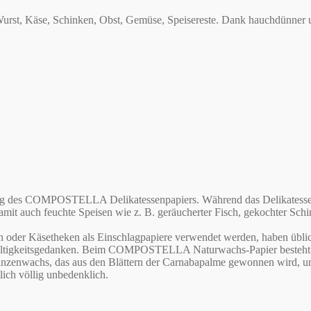
t, Käse, Schinken, Obst, Gemüse, Speisereste. Dank hauchdünner und
des COMPOSTELLA Delikatessenpapiers. Während das Delikatessenpap
 auch feuchte Speisen wie z. B. geräucherter Fisch, gekochter Schinke
 oder Käsetheken als Einschlagpapiere verwendet werden, haben üblich
ltigkeitsgedanken. Beim COMPOSTELLA Naturwachs-Papier besteht sow
anzenwachs, das aus den Blättern der Carnabapalme gewonnen wird, un
lich völlig unbedenklich.