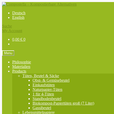
Skip
Skip
to
to
Deutsch
navigation
content
English
Suche
My Account
0,00
€
0
Menu
Philosophie
Materialien
Products
Tüten, Beutel & Säcke
Obst- & Gemüsebeutel
Einkaufstüten
Naturpapier-Tüten
1 für 4-Tüten
Standbodenbeutel
Biokompost-Papiertüten groß (7 Liter)
Gassibeutel
Lebensmittelpapiere