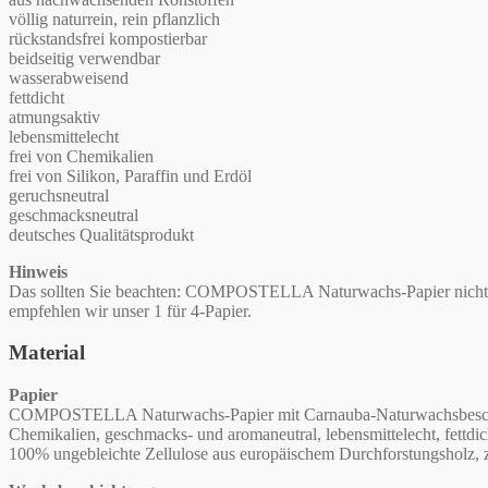
völlig naturrein, rein pflanzlich
rückstandsfrei kompostierbar
beidseitig verwendbar
wasserabweisend
fettdicht
atmungsaktiv
lebensmittelecht
frei von Chemikalien
frei von Silikon, Paraffin und Erdöl
geruchsneutral
geschmacksneutral
deutsches Qualitätsprodukt
Hinweis
Das sollten Sie beachten: COMPOSTELLA Naturwachs-Papier nicht a
empfehlen wir unser 1 für 4-Papier.
Material
Papier
COMPOSTELLA Naturwachs-Papier mit Carnauba-Naturwachsbeschichtung
Chemikalien, geschmacks- und aromaneutral, lebensmittelecht, fettdich
100% ungebleichte Zellulose aus europäischem Durchforstungsholz, zer