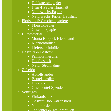
Delikatessenpapier
1 für 4-Papier Haushalt
Naturwachs-Papier
Naturwachs-Papier Haushalt
Floristik- & Geschenkpapiere
Floristikpapier
Geschenkpapier
Büromaterial
Monta Biopack Klebeband
Klarsichthüllen
Lieferscheinhüllen
Geschirr & Besteck
Palmblattgeschirr
Holzbesteck
Natur-Strohhalme
Zubehör
Abrollständer
Beutelabroller
Holzbox
Gassibeutel-Spender
Sonstiges
Einkaufsnetz
Cosycat Bio-Katzenstreu
Naturkordel
Teelichter & Teelichthüllen