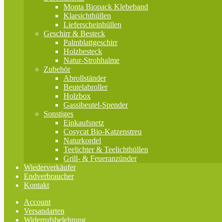
Monta Biopack Klebeband
Klarsichthüllen
Lieferscheinhüllen
Geschirr & Besteck
Palmblattgeschirr
Holzbesteck
Natur-Strohhalme
Zubehör
Abrollständer
Beutelabroller
Holzbox
Gassibeutel-Spender
Sonstiges
Einkaufsnetz
Cosycat Bio-Katzenstreu
Naturkordel
Teelichter & Teelichthüllen
Grill- & Feueranzünder
Wiederverkäufer
Endverbraucher
Kontakt
Account
Versandarten
Widerrufsbelehrung