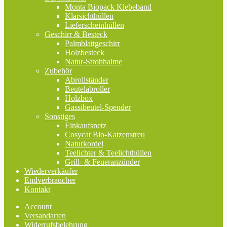
Monta Biopack Klebeband
Klarsichthüllen
Lieferscheinhüllen
Geschirr & Besteck
Palmblattgeschirr
Holzbesteck
Natur-Strohhalme
Zubehör
Abrollständer
Beutelabroller
Holzbox
Gassibeutel-Spender
Sonstiges
Einkaufsnetz
Cosycat Bio-Katzenstreu
Naturkordel
Teelichter & Teelichthüllen
Grill- & Feueranzünder
Wiederverkäufer
Endverbraucher
Kontakt
Account
Versandarten
Widerrufsbelehrung