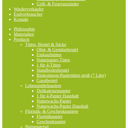
Grill- & Feueranzünder
Wiederverkäufer
Endverbraucher
Kontakt
Philosophie
Materialien
Products
Tüten, Beutel & Säcke
Obst- & Gemüsebeutel
Einkaufstüten
Naturpapier-Tüten
1 für 4-Tüten
Standbodenbeutel
Biokompost-Papiertüten groß (7 Liter)
Gassibeutel
Lebensmittelpapiere
Delikatessenpapier
1 für 4-Papier Haushalt
Naturwachs-Papier
Naturwachs-Papier Haushalt
Floristik- & Geschenkpapiere
Floristikpapier
Geschenkpapier
Büromaterial