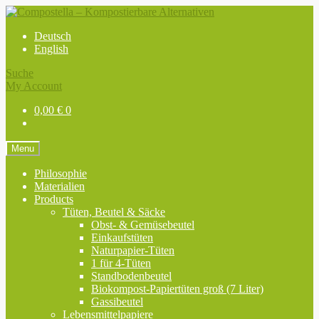
Skip
Skip
to
to
Deutsch
navigation
content
English
Suche
My Account
0,00
€
0
Menu
Philosophie
Materialien
Products
Tüten, Beutel & Säcke
Obst- & Gemüsebeutel
Einkaufstüten
Naturpapier-Tüten
1 für 4-Tüten
Standbodenbeutel
Biokompost-Papiertüten groß (7 Liter)
Gassibeutel
Lebensmittelpapiere