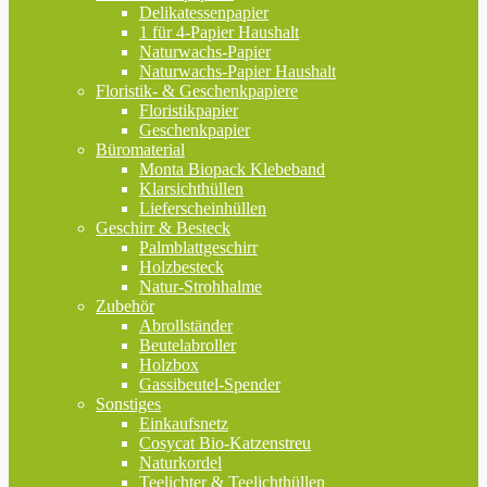
Delikatessenpapier
1 für 4-Papier Haushalt
Naturwachs-Papier
Naturwachs-Papier Haushalt
Floristik- & Geschenkpapiere
Floristikpapier
Geschenkpapier
Büromaterial
Monta Biopack Klebeband
Klarsichthüllen
Lieferscheinhüllen
Geschirr & Besteck
Palmblattgeschirr
Holzbesteck
Natur-Strohhalme
Zubehör
Abrollständer
Beutelabroller
Holzbox
Gassibeutel-Spender
Sonstiges
Einkaufsnetz
Cosycat Bio-Katzenstreu
Naturkordel
Teelichter & Teelichthüllen